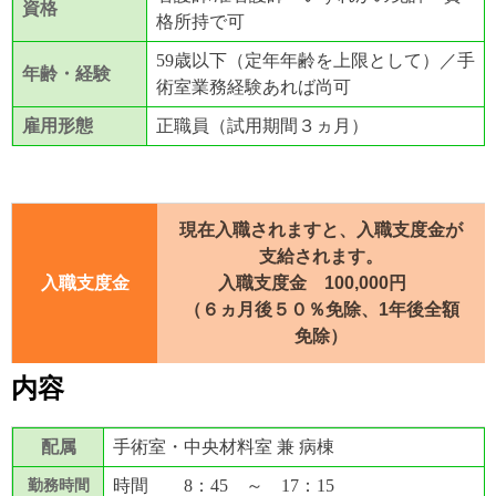
資格
格所持で可
59歳以下（定年年齢を上限として）／手
年齢・経験
術室業務経験あれば尚可
雇用形態
正職員（試用期間３ヵ月）
現在入職されますと、入職支度金が
支給されます。
入職支度金
入職支度金 100,000円
（６ヵ月後５０％免除、1年後全額
免除）
内容
配属
手術室・中央材料室 兼 病棟
時間 8：45 ～ 17：15
勤務時間