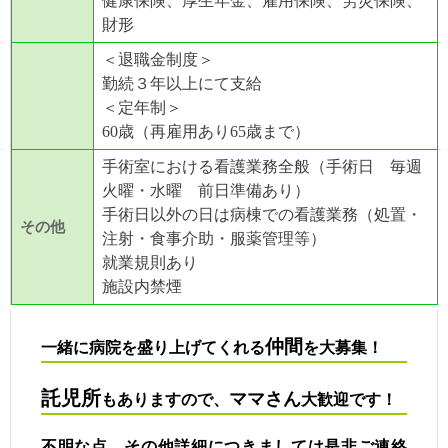
健康保険、厚生年金、雇用保険、労災保険、
財形
＜退職金制度＞
勤続３年以上にて支給
＜定年制＞
60歳（再雇用あり65歳まで）
手術室における看護業務全般（手術日 毎週
火曜・水曜 前日準備あり）
手術日以外の日は病棟での看護業務（処置・
その他
注射・食事介助・服薬管理等）
就業規則あり
施設内禁煙
仲間
一緒に病院を盛り上げてくれる
を大募集！
託児所
ママさん
もありますので、
大歓迎です！
不明な点、その他詳細につきましては是非ご連絡