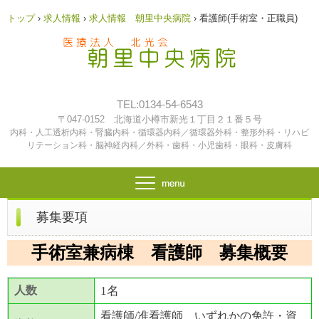
トップ
›
求人情報
›
求人情報 朝里中央病院
›
看護師(手術室・正職員)
TEL:0134-54-6543
〒047-0152 北海道小樽市新光１丁目２１番５号
内科・人工透析内科・腎臓内科・循環器内科／循環器外科・整形外科・リハビ
リテーション科・脳神経内科／外科・歯科・小児歯科・眼科・皮膚科
募集要項
手術室兼病棟 看護師 募集概要
人数
1名
看護師/准看護師 いずれかの免許・資