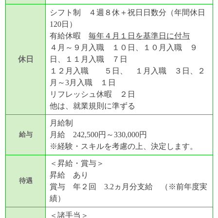
シフト制 ４週８休＋祝日日数分（年間休日
120日）
有給休暇
毎年４月１日を基準日に付与
４月～９月入職 １０日、１０月入職 ９
休日
日、１１月入職 ７日
１２月入職 ５日、 １月入職 ３日、２
月～3月入職 １日
リフレッシュ休暇 ２日
他は、就業規則に準ずる
月給制
月給 242,500円～330,000円
給与
※経験・スキルを考慮の上、決定します。
＜昇給・賞与＞
昇給 あり
待遇
賞与 年２回 3.2ヵ月分支給 （※前年度実
績）
＜諸手当＞