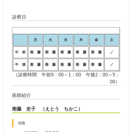
診察日
月
火
水
木
金
土
午 前
衛 藤
衛 藤
衛 藤
衛 藤
衛 藤
／
午 後
衛 藤
衛 藤
衛 藤
衛 藤
衛 藤
／
（診療時間 午前9：00～1：00 午後2：00～5：
00）
医師紹介
衛藤 史子 （えとう ちかこ）
現職