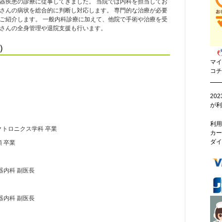
器疾患の診療に従事してきました。 当院では内科を担当してお
さんの病状を総合的に判断し対応します。 専門的な治療が必要
ご紹介します。 一般内科診療に加えて、他院で手術や治療を受
さんの全身管理や退院支援も行います。
）
マイ
コチ
20
が利
利用
クトロニクス学科 卒業
カー
ダイ
 卒業
器内科 副医長
器内科 副医長