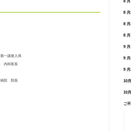
8 
）
8 
8 
8 
9 
学第一講座入局
9 
院 内科医長
9 
長
科病院 院長
10
10
ご不