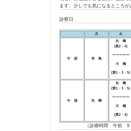
ます。少しでも気になるところが
診察日
月
火
矢 﨑
(第2・4)
ーーーーー
午 前
寺 島
大 橋
(第1・3・5)
矢 﨑
(第1・3・5)
ーーーーー
午 後
矢 﨑
大 橋
(第2・4)
（診療時間 午前 9：