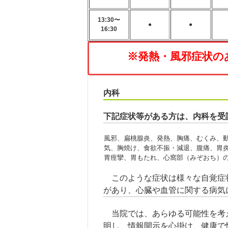
13:30〜
●
●
16:30
※発熱・風邪症状の
内科
下記症状等がある方は、内科を受
風邪、扁桃腺炎、発熱、胸痛、むくみ、
気、胸焼け、食欲不振・減退、腹痛、胃
胃痙攣、胃もたれ、心窩部（みぞおち）
このような症状は様々な自覚症
があり、心臓や血管に関する病気
当院では、あらゆる可能性を考
明し、情報開示を心掛け、健康で