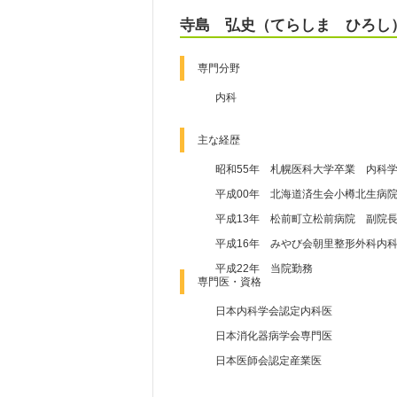
寺島 弘史（てらしま ひろし
専門分野
内科
主な経歴
昭和55年 札幌医科大学卒業 内科
平成00年 北海道済生会小樽北生病
平成13年 松前町立松前病院 副院
平成16年 みやび会朝里整形外科内
平成22年 当院勤務
専門医・資格
日本内科学会認定内科医
日本消化器病学会専門医
日本医師会認定産業医