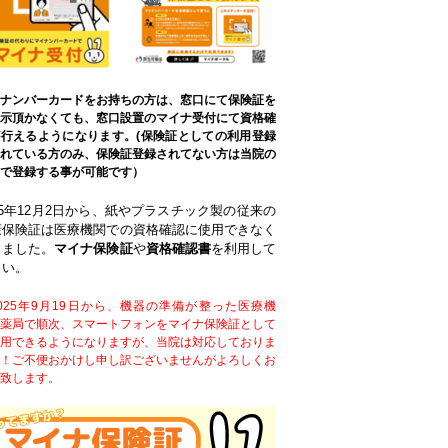
ナンバーカードをお持ちの方は、窓口にて保険証を
示頂かなくても、窓口設置のマイナ受付にて資格確
行えるようになります。(保険証としての利用登録
れている方のみ、保険証登録されてない方は当院の
で登録する事が可能です）
25年12月2日から、紙やプラスチック製の従来の
康保険証は医療機関での資格確認に使用できなく
りました。
マイナ保険証
や
資格確認書
を利用して
さい
。
025年9月19日から、機器の準備が整った医療機
薬局で順次、スマートフォンをマイナ保険証として
用できるようになりますが、当院は対応しておりま
！ご不便おかけし申し訳ございませんがよろしくお
致します。