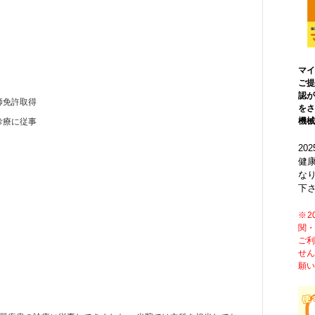
マイ
ご提
認が
師免許取得
をさ
機械
診療に従事
20
健
な
下
※2
関・
ご利
せん
願い