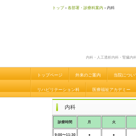
トップ
›
各部署・診療科案内
›
内科
内科・人工透析内科・腎臓内
トップページ
外来のご案内
当院につい
リハビリテーション科
医療福祉アカデミー
内科
診療時間
月
火
9:00〜11:30
●
●