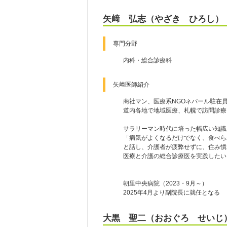
矢﨑 弘志（やざき ひろし）
専門分野
内科・総合診療科
矢﨑医師紹介
商社マン、医療系NGOネパール駐在
道内各地で地域医療、札幌で訪問診療
サラリーマン時代に培った幅広い知識
「病気がよくなるだけでなく、食べら
と話し、介護者が疲弊せずに、住み慣
医療と介護の総合診療医を実践したい
朝里中央病院（2023・9月～）
2025年4月より副院長に就任となる
大黒 聖二（おおぐろ せいじ