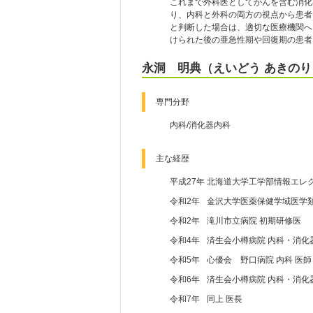
これまで外科医としてがんを含む消化
り、内科と外科の両方の視点から患者
と判断した場合は、適切な医療機関へ
けられた後の亜急性期や回復期の患者
永洞 明典（えいどう あきのり
専門分野
内科/消化器内科
主な経歴
平成27年 北海道大学工学部情報エレ
令和2年
金沢大学医薬保健学域医学類
令和2年
滝川市立病院 初期研修医
令和4年
済生会小樽病院 内科・消化
令和5年
心優会 野口病院 内科 医師
令和6年
済生会小樽病院 内科・消化
令和7年
同上 医長