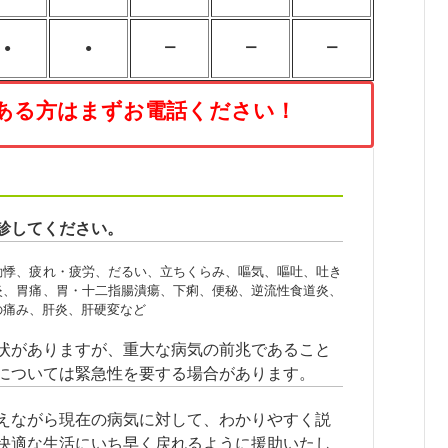
●
●
ー
ー
ー
ある方はまずお電話ください！
診してください。
動悸、疲れ・疲労、だるい、立ちくらみ、嘔気、嘔吐、吐き
炎、胃痛、胃・十二指腸潰瘍、下痢、便秘、逆流性食道炎、
の痛み、肝炎、肝硬変など
状がありますが、重大な病気の前兆であること
については緊急性を要する場合があります。
えながら現在の病気に対して、わかりやすく説
快適な生活にいち早く戻れるように援助いたし